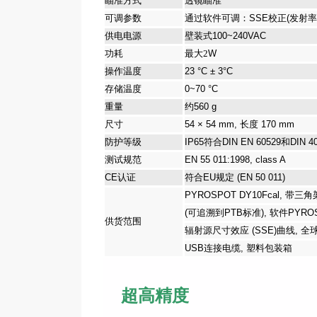
瞄准方式
透镜瞄准
可调参数
通过软件可调：
SSE
校正
(
发射率
供电电源
壁装式
100~240VAC
功耗
最大2
W
操作温度
23 °C ± 3°C
存储温度
0~70 °C
重量
约
560 g
尺寸
54 × 54 mm,
长度
170 mm
防护等级
IP65
符合
DIN EN 60529
和
DIN 4
测试规范
EN 55 011:1998, class A
CE
认证
符合
EU
规定
(EN 50 011)
PYROSPOT DY10Fcal,
带三角
(
可追溯到
PTB
标准
),
软件
PYROS
供货范围
辐射源尺寸效应
(SSE)
曲线
,
全
USB
连接电缆
,
塑料包装箱
超高精度