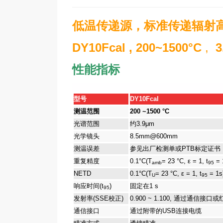
低温传递源
，标准传递辐射
DY10Fcal , 2
00~1500°C
,
性能指标
型号
DY10Fcal
测温范围
200 ~1500 °C
光谱范围
约3.9μm
光学镜头
8.5mm@600mm
测温误差
参见出厂检测单或
PTB
标定证书
重复精度
0.1°C(T
= 23 °C, ε = 1, t
= 
amb
95
NETD
0.1°C(T
= 23 °C, ε = 1, t
= 1s
U
95
响应时间
(t
)
固定在
1 s
95
发射率
(SSE
校正
)
0.900 ~ 1.100,
通过通信接口或
通信接口
通过附带的
USB
连接电缆