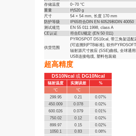
存储温度
0~70 °C
重量
约520 g
尺寸
54 × 54 mm, 长度 170 mm
防护等级
IP65符合DIN EN 60529和DIN 40050
测试规范
EN 55 011:1998, class A
CE认证
符合EU规定 (EN 50 011)
PYROSPOT DS10cal, 带三角架适
(可追溯到PTB标准), 软件PYROSOF
供货范围
辐射源尺寸效应 (SSE)曲线, 全球通用的
USB连接电缆, 塑料包装箱
超高精度
DS10Ncal
或
DG10Ncal
辐射温度
实测误差
%
°C
°C
299.95
0.21
0.07%
450.009
0.078
0.02%
600.026
0.079
0.01%
750.02
0.12
0.02%
899.97
0.15
0.02%
1050.1
0.83
0.08%