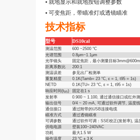
• 就地显示和就地按钮调整参数
• 可变焦距，带瞄准灯或透镜瞄准
技术指标
型号
DS10cal
测温范围
600 ~2500 °C
光谱范围
0.8μm~1.1μm
光学镜头
固定焦距，最小测量目标3mm@600
距离系数比
200:1
测温误差
参见出厂检测单
重复精度
0.1K(Tamb= 23 °C, ε = 1, t95 = 1s)
NETD
0.1K(TU= 23 °C, ε = 1, t95 = 1s)
响应时间(t
)
固定在1 s
95
发射率
0.900 ~ 1.100, 通过通信接口或
输出信号
0/4 ~ 20 mA, 可通过软件调节, 温度线
通信接口
通过附带的USB连接电缆
瞄准方式
通过透镜瞄准
可调参数
通过软件可调：SSE校正(发射率), 温度
供电电源
壁装100~240VAC
功耗
最大1.5 W
操作温度
23 °C ± 3 K