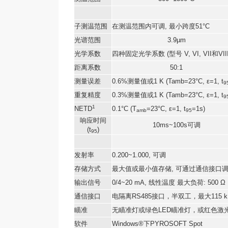
子测温范围
在测温范围内可调
,
最小跨度
51°C
光谱范围
3.9µm
光学系数
四种固定光学系数
(
型号
V, VI, VII
和
VII
距离系数
50:1
测量误差
0.6%
测量值或
1 K (Tamb=23°C, ε=1, t
9
重复精度
0.3%
测量值或
1 K (Tamb=23°C, ε=1, t
9
1
NETD
0.1°C (T
=23°C, ε=1, t
=1s)
amb
95
响应时间
10ms~100s可调
(t
)
95
发射率
0.200~1.000,
可调
存储方式
最大值或最小值存储
,
可通过通信接口
输出信号
0/4~20 mA,
线性温度
最大负荷
: 500 Ω
通信接口
电隔离
RS485
接口，半双工，最大
115 
瞄准
无瞄准灯或绿色LED瞄准灯，或红色激
软件
Windows®
下
PYROSOFT Spot