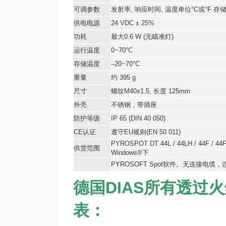
可调参数
发射率
,
响应时间
,
温度单位
°C
或
°F
存
供电电源
24 VDC ± 25%
功耗
最大
0.6 W (
无瞄准灯
)
运行温度
0~70°C
存储温度
–20~70°C
重量
约
395 g
尺寸
螺纹
M40x1.5,
长度
125mm
外壳
不锈钢，带插座
防护等级
IP 65 (DIN 40 050)
CE
认证
遵守
EU
规则
(EN 50 011)
PYROSPOT DT 44L / 44LH / 44F / 44F
供货范围
Windows®
下
PYROSOFT Spot
软件。无连接电缆，
德国DIAS所有透过
表：